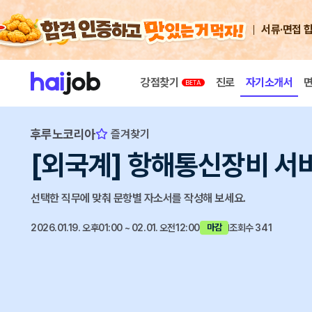
서류·면접 
강점찾기
진로
자기소개서
후루노코리아
즐겨찾기
[외국계] 항해통신장비 서
선택한 직무에 맞춰 문항별 자소서를 작성해 보세요.
2026.01.19. 오후01:00 ~ 02.01. 오전12:00
조회수 341
마감