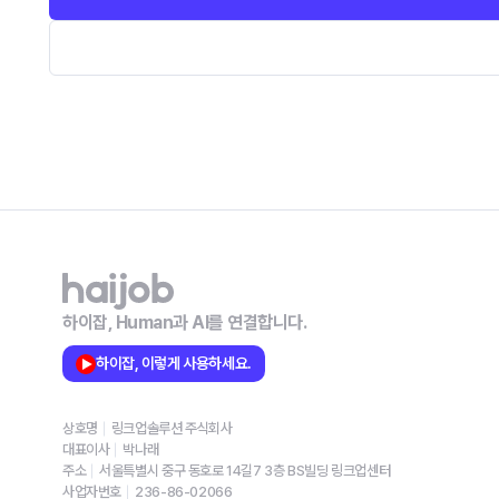
하이잡, Human과 AI를 연결합니다.
하이잡, 이렇게 사용하세요.
상호명
링크업솔루션 주식회사
대표이사
박나래
주소
서울특별시 중구 동호로 14길7 3층 BS빌딩 링크업센터
사업자번호
236-86-02066