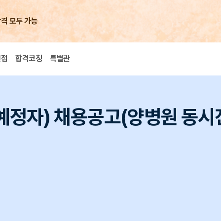
합격 모두 가능
면접
합격코칭
특별관
예정자) 채용공고(양병원 동시