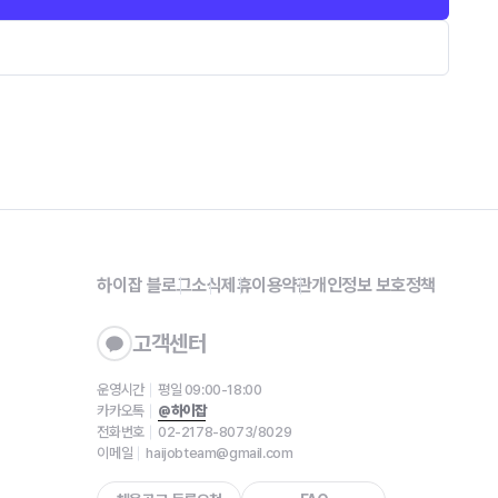
하이잡 블로그
소식
제휴
이용약관
개인정보 보호정책
고객센터
운영시간
평일 09:00-18:00
카카오톡
@하이잡
전화번호
02-2178-8073/8029
이메일
haijobteam@gmail.com