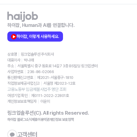
하이잡, Human과 AI를 연결합니다.
하이잡, 이렇게 사용하세요.
상호명
링크업솔루션 주식회사
대표이사
박나래
주소
서울특별시 중구 동호로 14길7 3층 BS빌딩 링크업센터
사업자번호
236-86-02066
통신판매신고번호
제2021-서울중구-1810
직업정보제공사업신고
서울청 제2023-12호
고용노동부 임금체불사업주 명단 조회
여성기업 확인
제0111-2022-22801호
개인정보보호책임자
이윤미
링크업솔루션(C). All rights Reserved.
하이잡 블로그
소식
제휴
이용약관
개인정보 보호정책
고객센터