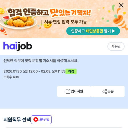
서류·면접 합격 모두 가능
채용공고 자소서
자유항목 자소서
내 작성목록
에코마케팅
즐겨찾기
사용권
마케팅 영상 크리에이터(안다르 일본) 신입/경력 채용
선택한 직무에 맞춰 문항별 자소서를 작성해 보세요.
2026.01.30. 오전12:00 ~ 02.08. 오후11:59
마감
조회수 409
입사지원
공유
지원직무 선택
사용방법