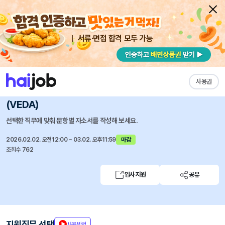
서류·면접 합격 모두 가능
채용공고 자소서
자유항목 자소서
내 작성목록
한화비전
즐겨찾기
사용권
2026 Visions Edge Device Academy 4기
(VEDA)
선택한 직무에 맞춰 문항별 자소서를 작성해 보세요.
2026.02.02. 오전12:00 ~ 03.02. 오후11:59
마감
조회수 762
입사지원
공유
지원직무 선택
사용방법