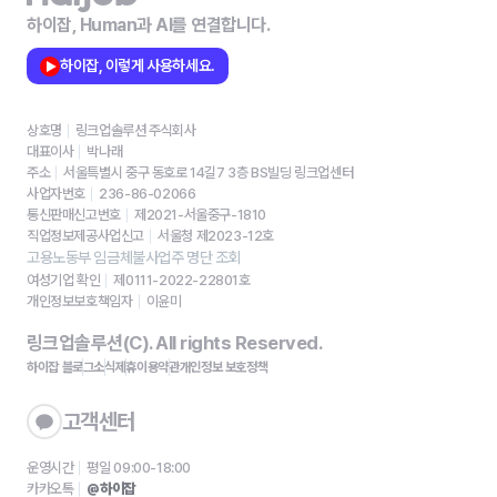
하이잡, Human과 AI를 연결합니다.
하이잡, 이렇게 사용하세요.
상호명
링크업솔루션 주식회사
대표이사
박나래
주소
서울특별시 중구 동호로 14길7 3층 BS빌딩 링크업센터
사업자번호
236-86-02066
통신판매신고번호
제2021-서울중구-1810
직업정보제공사업신고
서울청 제2023-12호
고용노동부 임금체불사업주 명단 조회
여성기업 확인
제0111-2022-22801호
개인정보보호책임자
이윤미
링크업솔루션(C). All rights Reserved.
하이잡 블로그
소식
제휴
이용약관
개인정보 보호정책
고객센터
운영시간
평일 09:00-18:00
카카오톡
@하이잡