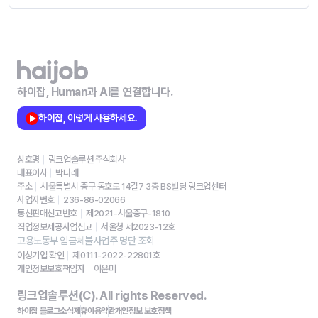
하이잡, Human과 AI를 연결합니다.
하이잡, 이렇게 사용하세요.
상호명
링크업솔루션 주식회사
대표이사
박나래
주소
서울특별시 중구 동호로 14길7 3층 BS빌딩 링크업센터
사업자번호
236-86-02066
통신판매신고번호
제2021-서울중구-1810
직업정보제공사업신고
서울청 제2023-12호
고용노동부 임금체불사업주 명단 조회
여성기업 확인
제0111-2022-22801호
개인정보보호책임자
이윤미
링크업솔루션(C). All rights Reserved.
하이잡 블로그
소식
제휴
이용약관
개인정보 보호정책