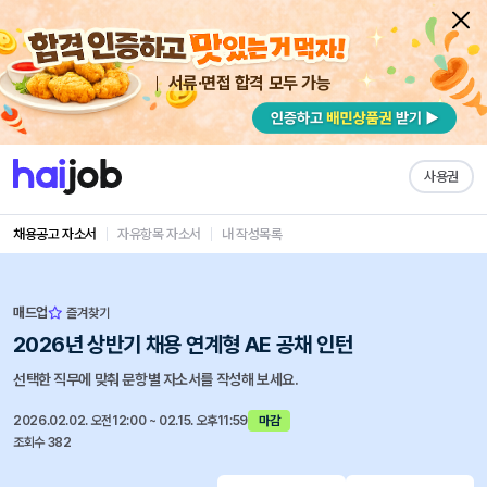
서류·면접 합격 모두 가능
사용권
채용공고 자소서
자유항목 자소서
내 작성목록
매드업
즐겨찾기
2026년 상반기 채용 연계형 AE 공채 인턴
선택한 직무에 맞춰 문항별 자소서를 작성해 보세요.
2026.02.02. 오전12:00 ~ 02.15. 오후11:59
마감
조회수 382