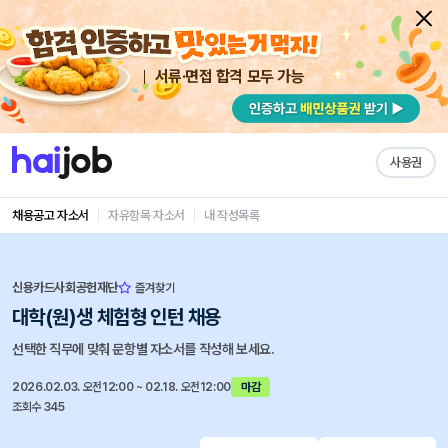
서류·면접 합격 모두 가능
사용권
채용공고 자소서
자유항목 자소서
내 작성목록
신용카드사회공헌재단
즐겨찾기
대학(원)생 체험형 인턴 채용
선택한 직무에 맞춰 문항별 자소서를 작성해 보세요.
2026.02.03. 오전12:00 ~ 02.18. 오전12:00
마감
조회수 345