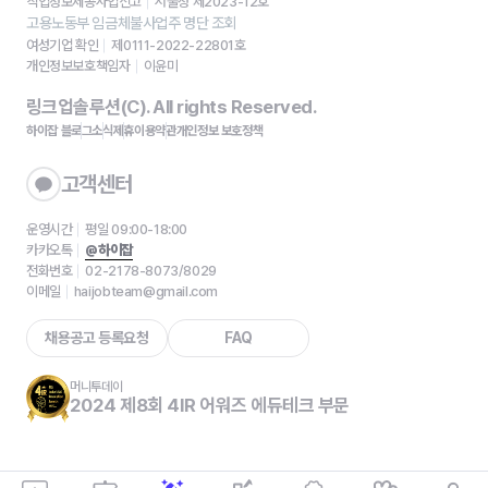
직업정보제공사업신고
서울청 제2023-12호
고용노동부 임금체불사업주 명단 조회
여성기업 확인
제0111-2022-22801호
개인정보보호책임자
이윤미
링크업솔루션(C). All rights Reserved.
하이잡 블로그
소식
제휴
이용약관
개인정보 보호정책
고객센터
운영시간
평일 09:00-18:00
카카오톡
@하이잡
전화번호
02-2178-8073/8029
이메일
haijobteam@gmail.com
채용공고 등록요청
FAQ
머니투데이
2024 제8회 4IR 어워즈 에듀테크 부문