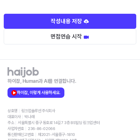
작성내용 저장
면접연습 시작
하이잡, Human과 AI를 연결합니다.
하이잡, 이렇게 사용하세요.
상호명
링크업솔루션 주식회사
대표이사
박나래
주소
서울특별시 중구 동호로 14길7 3층 BS빌딩 링크업센터
사업자번호
236-86-02066
통신판매신고번호
제2021-서울중구-1810