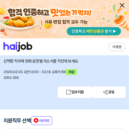
서류·면접 합격 모두 가능
채용공고 자소서
자유항목 자소서
내 작성목록
하나증권
즐겨찾기
사용권
랩운용실 경력직 채용
선택한 직무에 맞춰 문항별 자소서를 작성해 보세요.
2026.02.03. 오전12:00 ~ 02.18. 오후11:59
마감
조회수 336
입사지원
공유
지원직무 선택
사용방법