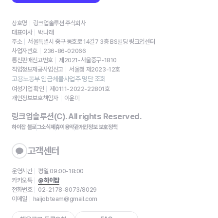
상호명
링크업솔루션 주식회사
대표이사
박나래
주소
서울특별시 중구 동호로 14길7 3층 BS빌딩 링크업센터
사업자번호
236-86-02066
통신판매신고번호
제2021-서울중구-1810
직업정보제공사업신고
서울청 제2023-12호
고용노동부 임금체불사업주 명단 조회
여성기업 확인
제0111-2022-22801호
개인정보보호책임자
이윤미
링크업솔루션(C). All rights Reserved.
하이잡 블로그
소식
제휴
이용약관
개인정보 보호정책
고객센터
운영시간
평일 09:00-18:00
카카오톡
@하이잡
전화번호
02-2178-8073/8029
이메일
haijobteam@gmail.com