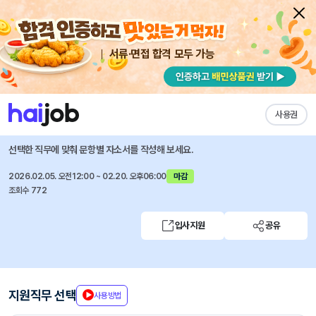
서류·면접 합격 모두 가능
채용공고 자소서
자유항목 자소서
내 작성목록
기초과학연구원
즐겨찾기
사용권
제2026-1회 기초과학연구원 신입직원 채용 공고
선택한 직무에 맞춰 문항별 자소서를 작성해 보세요.
2026.02.05. 오전12:00 ~ 02.20. 오후06:00
마감
조회수 772
입사지원
공유
지원직무 선택
사용방법