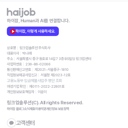
하이잡, Human과 AI를 연결합니다.
하이잡, 이렇게 사용하세요.
상호명
링크업솔루션 주식회사
대표이사
박나래
주소
서울특별시 중구 동호로 14길7 3층 BS빌딩 링크업센터
사업자번호
236-86-02066
통신판매신고번호
제2021-서울중구-1810
직업정보제공사업신고
서울청 제2023-12호
고용노동부 임금체불사업주 명단 조회
여성기업 확인
제0111-2022-22801호
개인정보보호책임자
이윤미
링크업솔루션(C). All rights Reserved.
하이잡 블로그
소식
제휴
이용약관
개인정보 보호정책
고객센터