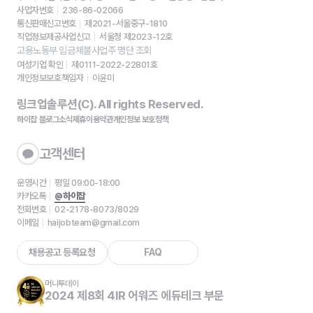
사업자번호
236-86-02066
통신판매신고번호
제2021-서울중구-1810
직업정보제공사업신고
서울청 제2023-12호
고용노동부 임금체불사업주 명단 조회
여성기업 확인
제0111-2022-22801호
개인정보보호책임자
이윤미
링크업솔루션(C). All rights Reserved.
하이잡 블로그
소식
제휴
이용약관
개인정보 보호정책
고객센터
운영시간
평일 09:00-18:00
카카오톡
@하이잡
전화번호
02-2178-8073/8029
이메일
haijobteam@gmail.com
채용공고 등록요청
FAQ
머니투데이
2024 제8회 4IR 어워즈 에듀테크 부문