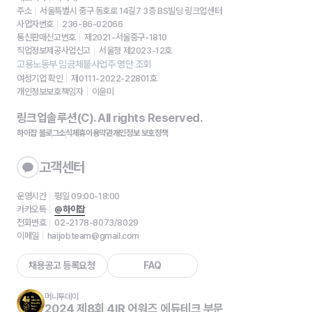
주소
서울특별시 중구 동호로 14길7 3층 BS빌딩 링크업센터
사업자번호
236-86-02066
통신판매신고번호
제2021-서울중구-1810
직업정보제공사업신고
서울청 제2023-12호
고용노동부 임금체불사업주 명단 조회
여성기업 확인
제0111-2022-22801호
개인정보보호책임자
이윤미
링크업솔루션(C). All rights Reserved.
하이잡 블로그
소식
제휴
이용약관
개인정보 보호정책
고객센터
운영시간
평일 09:00-18:00
카카오톡
@하이잡
전화번호
02-2178-8073/8029
이메일
haijobteam@gmail.com
채용공고 등록요청
FAQ
머니투데이
2024 제8회 4IR 어워즈 에듀테크 부문