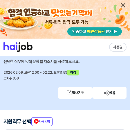
서류·면접 합격 모두 가능
채용공고 자소서
자유항목 자소서
내 작성목록
씨엔씨티에너지(충남도시가스)
즐겨찾기
사용권
2026년 상반기 전환인턴 채용
선택한 직무에 맞춰 문항별 자소서를 작성해 보세요.
2026.02.09. 오전12:00 ~ 02.22. 오후11:59
마감
조회수 359
입사지원
공유
지원직무 선택
사용방법