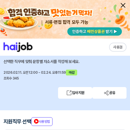
서류·면접 합격 모두 가능
채용공고 자소서
자유항목 자소서
내 작성목록
포천파워
즐겨찾기
사용권
포천파워(주) 2026년 상반기 기술직 신입사원 채용
선택한 직무에 맞춰 문항별 자소서를 작성해 보세요.
2026.02.11. 오전12:00 ~ 02.24. 오후11:59
마감
조회수 345
입사지원
공유
지원직무 선택
사용방법