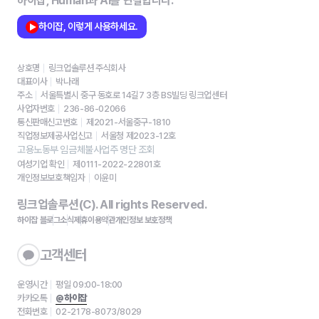
하이잡, Human과 AI를 연결합니다.
하이잡, 이렇게 사용하세요.
상호명
링크업솔루션 주식회사
대표이사
박나래
주소
서울특별시 중구 동호로 14길7 3층 BS빌딩 링크업센터
사업자번호
236-86-02066
통신판매신고번호
제2021-서울중구-1810
직업정보제공사업신고
서울청 제2023-12호
고용노동부 임금체불사업주 명단 조회
여성기업 확인
제0111-2022-22801호
개인정보보호책임자
이윤미
링크업솔루션(C). All rights Reserved.
하이잡 블로그
소식
제휴
이용약관
개인정보 보호정책
고객센터
운영시간
평일 09:00-18:00
카카오톡
@하이잡
전화번호
02-2178-8073/8029