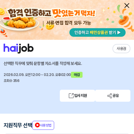
서류·면접 합격 모두 가능
채용공고 자소서
자유항목 자소서
내 작성목록
울산신용보증재단
즐겨찾기
사용권
일반직(정규직) 공개모집
선택한 직무에 맞춰 문항별 자소서를 작성해 보세요.
2026.02.09. 오전12:00 ~ 02.20. 오후02:00
마감
조회수 356
입사지원
공유
지원직무 선택
사용방법