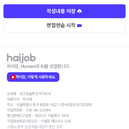
작성내용 저장
면접연습 시작
하이잡, Human과 AI를 연결합니다.
하이잡, 이렇게 사용하세요.
상호명
링크업솔루션 주식회사
대표이사
박나래
주소
서울특별시 중구 동호로 14길7 3층 BS빌딩 링크업센터
사업자번호
236-86-02066
통신판매신고번호
제2021-서울중구-1810
직업정보제공사업신고
서울청 제2023-12호
고용노동부 임금체불사업주 명단 조회