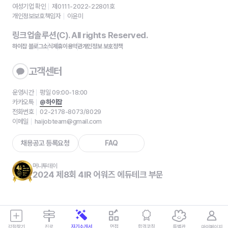
여성기업 확인
제0111-2022-22801호
개인정보보호책임자
이윤미
링크업솔루션(C). All rights Reserved.
하이잡 블로그
소식
제휴
이용약관
개인정보 보호정책
고객센터
운영시간
평일 09:00-18:00
카카오톡
@하이잡
전화번호
02-2178-8073/8029
이메일
haijobteam@gmail.com
채용공고 등록요청
FAQ
머니투데이
2024 제8회 4IR 어워즈 에듀테크 부문