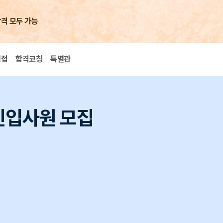
합격 모두 가능
면접
합격코칭
특별관
신입사원 모집