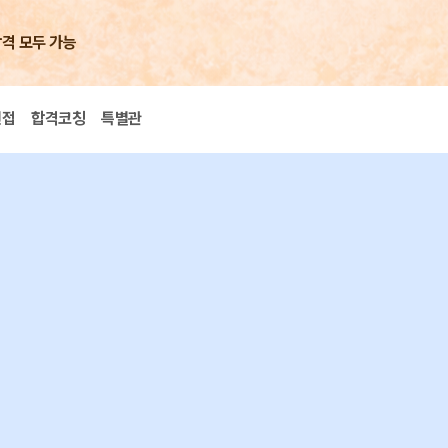
합격 모두 가능
면접
합격코칭
특별관