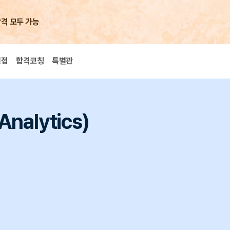
합격 모두 가능
면접
합격코칭
특별관
nalytics)