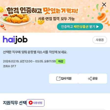
서류·면접 합격 모두 가능
채용공고 자소서
자유항목 자소서
내 작성목록
하나증권
즐겨찾기
사용권
Quant실 경력직 채용
선택한 직무에 맞춰 문항별 자소서를 작성해 보세요.
2026.02.19. 오전12:00 ~ 03.05. 오후11:59
마감
조회수 377
입사지원
공유
지원직무 선택
사용방법