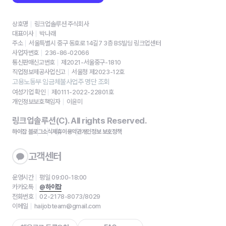
상호명
링크업솔루션 주식회사
대표이사
박나래
주소
서울특별시 중구 동호로 14길7 3층 BS빌딩 링크업센터
사업자번호
236-86-02066
통신판매신고번호
제2021-서울중구-1810
직업정보제공사업신고
서울청 제2023-12호
고용노동부 임금체불사업주 명단 조회
여성기업 확인
제0111-2022-22801호
개인정보보호책임자
이윤미
링크업솔루션(C). All rights Reserved.
하이잡 블로그
소식
제휴
이용약관
개인정보 보호정책
고객센터
운영시간
평일 09:00-18:00
카카오톡
@하이잡
전화번호
02-2178-8073/8029
이메일
haijobteam@gmail.com