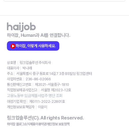
하이잡, Human과 AI를 연결합니다.
하이잡, 이렇게 사용하세요.
상호명
링크업솔루션 주식회사
대표이사
박나래
주소
서울특별시 중구 동호로 14길7 3층 BS빌딩 링크업센터
사업자번호
236-86-02066
통신판매신고번호
제2021-서울중구-1810
직업정보제공사업신고
서울청 제2023-12호
고용노동부 임금체불사업주 명단 조회
여성기업 확인
제0111-2022-22801호
개인정보보호책임자
이윤미
링크업솔루션(C). All rights Reserved.
하이잡 블로그
소식
제휴
이용약관
개인정보 보호정책