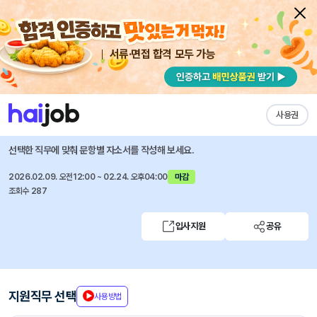
서류·면접 합격 모두 가능
채용공고 자소서
자유항목 자소서
내 작성목록
대한항공
즐겨찾기
사용권
2026년 상반기 신입 인턴 객실승무원 모집
선택한 직무에 맞춰 문항별 자소서를 작성해 보세요.
2026.02.09. 오전12:00 ~ 02.24. 오후04:00
마감
조회수 287
입사지원
공유
지원직무 선택
사용방법