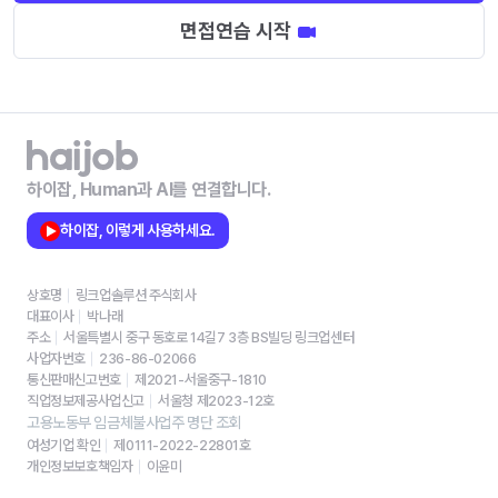
면접연습 시작
하이잡, Human과 AI를 연결합니다.
하이잡, 이렇게 사용하세요.
상호명
링크업솔루션 주식회사
대표이사
박나래
주소
서울특별시 중구 동호로 14길7 3층 BS빌딩 링크업센터
사업자번호
236-86-02066
통신판매신고번호
제2021-서울중구-1810
직업정보제공사업신고
서울청 제2023-12호
고용노동부 임금체불사업주 명단 조회
여성기업 확인
제0111-2022-22801호
개인정보보호책임자
이윤미