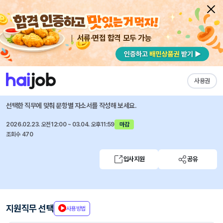
서류·면접 합격 모두 가능
채용공고 자소서
자유항목 자소서
내 작성목록
남양유업
즐겨찾기
사용권
2026 상반기 대규모 통합 채용(신입/경력)
선택한 직무에 맞춰 문항별 자소서를 작성해 보세요.
2026.02.23. 오전12:00 ~ 03.04. 오후11:59
마감
조회수 470
입사지원
공유
지원직무 선택
사용방법