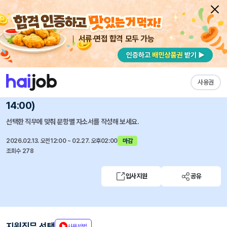
서류·면접 합격 모두 가능
채용공고 자소서
자유항목 자소서
내 작성목록
(사)한국원자력산업협회
즐겨찾기
사용권
[채용] 한국원자력산업협회 계약직 채용 공고 (~ 2. 27.
14:00)
선택한 직무에 맞춰 문항별 자소서를 작성해 보세요.
2026.02.13. 오전12:00 ~ 02.27. 오후02:00
마감
조회수 278
입사지원
공유
지원직무 선택
사용방법