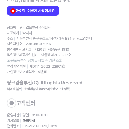
하이잡, Human과 AI를 연결합니다.
하이잡, 이렇게 사용하세요.
상호명
링크업솔루션 주식회사
대표이사
박나래
주소
서울특별시 중구 동호로 14길7 3층 BS빌딩 링크업센터
사업자번호
236-86-02066
통신판매신고번호
제2021-서울중구-1810
직업정보제공사업신고
서울청 제2023-12호
고용노동부 임금체불사업주 명단 조회
여성기업 확인
제0111-2022-22801호
개인정보보호책임자
이윤미
링크업솔루션(C). All rights Reserved.
하이잡 블로그
소식
제휴
이용약관
개인정보 보호정책
고객센터
운영시간
평일 09:00-18:00
카카오톡
@하이잡
전화번호
02-2178-8073/8029