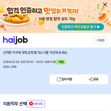
서류·면접 합격 모두 가능
채용공고 자소서
자유항목 자소서
내 작성목록
주식회사 미리디
즐겨찾기
사용권
2026년도 상반기 각 부문 채용
선택한 직무에 맞춰 문항별 자소서를 작성해 보세요.
2026.02.25. 오전12:00 ~ 03.31. 오후11:59
마감
조회수 298
입사지원
공유
지원직무 선택
사용방법