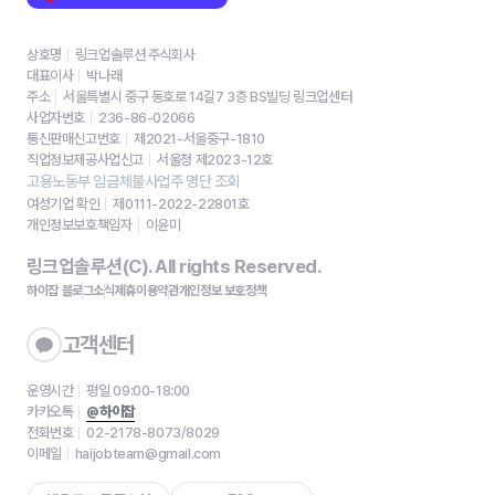
상호명
링크업솔루션 주식회사
대표이사
박나래
주소
서울특별시 중구 동호로 14길7 3층 BS빌딩 링크업센터
사업자번호
236-86-02066
통신판매신고번호
제2021-서울중구-1810
직업정보제공사업신고
서울청 제2023-12호
고용노동부 임금체불사업주 명단 조회
여성기업 확인
제0111-2022-22801호
개인정보보호책임자
이윤미
링크업솔루션(C). All rights Reserved.
하이잡 블로그
소식
제휴
이용약관
개인정보 보호정책
고객센터
운영시간
평일 09:00-18:00
카카오톡
@하이잡
전화번호
02-2178-8073/8029
이메일
haijobteam@gmail.com