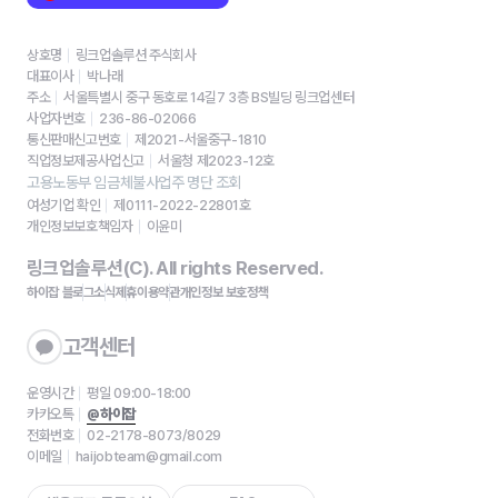
상호명
링크업솔루션 주식회사
대표이사
박나래
주소
서울특별시 중구 동호로 14길7 3층 BS빌딩 링크업센터
사업자번호
236-86-02066
통신판매신고번호
제2021-서울중구-1810
직업정보제공사업신고
서울청 제2023-12호
고용노동부 임금체불사업주 명단 조회
여성기업 확인
제0111-2022-22801호
개인정보보호책임자
이윤미
링크업솔루션(C). All rights Reserved.
하이잡 블로그
소식
제휴
이용약관
개인정보 보호정책
고객센터
운영시간
평일 09:00-18:00
카카오톡
@하이잡
전화번호
02-2178-8073/8029
이메일
haijobteam@gmail.com