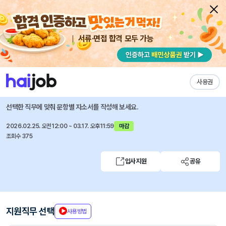
서류·면접 합격 모두 가능
채용공고 자소서
자유항목 자소서
내 작성목록
김앤장 법률사무소
즐겨찾기
사용권
IT분야(IT 운영, 정보보안) 직원 채용
선택한 직무에 맞춰 문항별 자소서를 작성해 보세요.
2026.02.25. 오전12:00 ~ 03.17. 오후11:59
마감
조회수 375
입사지원
공유
지원직무 선택
사용방법