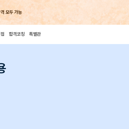
합격 모두 가능
면접
합격코칭
특별관
용