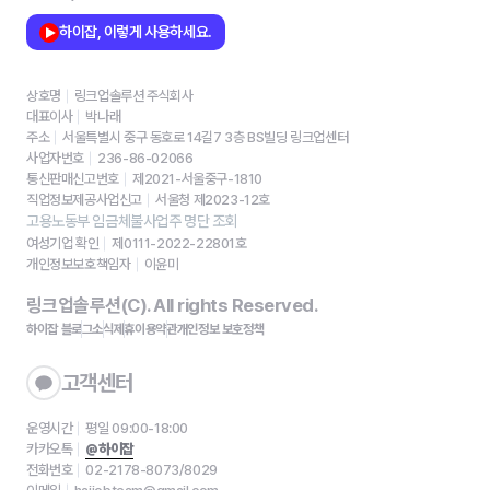
하이잡, 이렇게 사용하세요.
상호명
링크업솔루션 주식회사
대표이사
박나래
주소
서울특별시 중구 동호로 14길7 3층 BS빌딩 링크업센터
사업자번호
236-86-02066
통신판매신고번호
제2021-서울중구-1810
직업정보제공사업신고
서울청 제2023-12호
고용노동부 임금체불사업주 명단 조회
여성기업 확인
제0111-2022-22801호
개인정보보호책임자
이윤미
링크업솔루션(C). All rights Reserved.
하이잡 블로그
소식
제휴
이용약관
개인정보 보호정책
고객센터
운영시간
평일 09:00-18:00
카카오톡
@하이잡
전화번호
02-2178-8073/8029