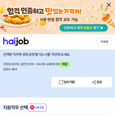
서류·면접 합격 모두 가능
채용공고 자소서
자유항목 자소서
내 작성목록
KT&G
즐겨찾기
사용권
2026년 상반기 신입/경력사원 채용
선택한 직무에 맞춰 문항별 자소서를 작성해 보세요.
2026.03.16. 오전12:00 ~ 04.06. 오후03:00
마감
조회수 384
입사지원
공유
지원직무 선택
사용방법