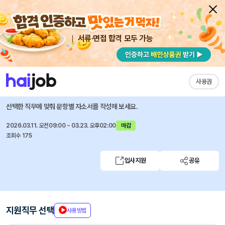
서류·면접 합격 모두 가능
채용공고 자소서
자유항목 자소서
내 작성목록
현대모비스
즐겨찾기
사용권
SoC 개발
선택한 직무에 맞춰 문항별 자소서를 작성해 보세요.
2026.03.11. 오전09:00 ~ 03.23. 오후02:00
마감
조회수 175
입사지원
공유
지원직무 선택
사용방법