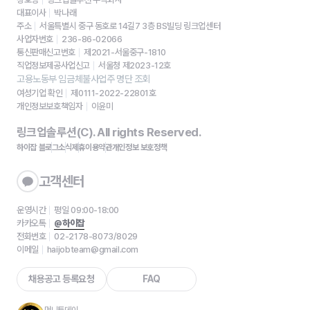
대표이사
박나래
주소
서울특별시 중구 동호로 14길7 3층 BS빌딩 링크업센터
사업자번호
236-86-02066
통신판매신고번호
제2021-서울중구-1810
직업정보제공사업신고
서울청 제2023-12호
고용노동부 임금체불사업주 명단 조회
여성기업 확인
제0111-2022-22801호
개인정보보호책임자
이윤미
링크업솔루션(C). All rights Reserved.
하이잡 블로그
소식
제휴
이용약관
개인정보 보호정책
고객센터
운영시간
평일 09:00-18:00
카카오톡
@하이잡
전화번호
02-2178-8073/8029
이메일
haijobteam@gmail.com
채용공고 등록요청
FAQ