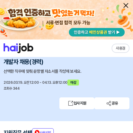
서류·면접 합격 모두 가능
채용공고 자소서
자유항목 자소서
내 작성목록
한국석유공업
즐겨찾기
사용권
[KP그룹]케미칼솔루션사업부 LAB BIZ팀 Back-end
개발자 채용(경력)
선택한 직무에 맞춰 문항별 자소서를 작성해 보세요.
2026.03.19. 오전12:00 ~ 04.13. 오후12:00
마감
조회수 344
입사지원
공유
지원직무 선택
사용방법