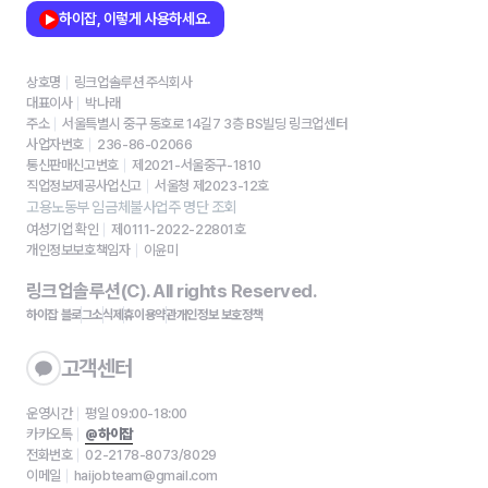
하이잡, 이렇게 사용하세요.
상호명
링크업솔루션 주식회사
대표이사
박나래
주소
서울특별시 중구 동호로 14길7 3층 BS빌딩 링크업센터
사업자번호
236-86-02066
통신판매신고번호
제2021-서울중구-1810
직업정보제공사업신고
서울청 제2023-12호
고용노동부 임금체불사업주 명단 조회
여성기업 확인
제0111-2022-22801호
개인정보보호책임자
이윤미
링크업솔루션(C). All rights Reserved.
하이잡 블로그
소식
제휴
이용약관
개인정보 보호정책
고객센터
운영시간
평일 09:00-18:00
카카오톡
@하이잡
전화번호
02-2178-8073/8029
이메일
haijobteam@gmail.com