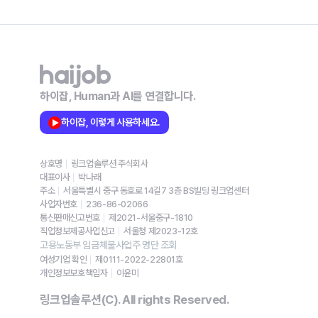
하이잡, Human과 AI를 연결합니다.
하이잡, 이렇게 사용하세요.
상호명
링크업솔루션 주식회사
대표이사
박나래
주소
서울특별시 중구 동호로 14길7 3층 BS빌딩 링크업센터
사업자번호
236-86-02066
통신판매신고번호
제2021-서울중구-1810
직업정보제공사업신고
서울청 제2023-12호
고용노동부 임금체불사업주 명단 조회
여성기업 확인
제0111-2022-22801호
개인정보보호책임자
이윤미
링크업솔루션(C). All rights Reserved.