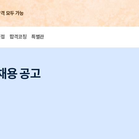
합격 모두 가능
면접
합격코칭
특별관
채용 공고