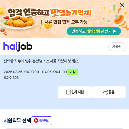
서류·면접 합격 모두 가능
채용공고 자소서
자유항목 자소서
내 작성목록
LG생활건강
즐겨찾기
사용권
전략담당 경력사원 채용
선택한 직무에 맞춰 문항별 자소서를 작성해 보세요.
2026.03.26. 오후03:00 ~ 04.05. 오후11:00
마감
조회수 303
입사지원
공유
지원직무 선택
사용방법