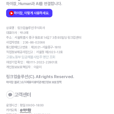
하이잡, Human과 AI를 연결합니다.
하이잡, 이렇게 사용하세요.
상호명
링크업솔루션 주식회사
대표이사
박나래
주소
서울특별시 중구 동호로 14길7 3층 BS빌딩 링크업센터
사업자번호
236-86-02066
통신판매신고번호
제2021-서울중구-1810
직업정보제공사업신고
서울청 제2023-12호
고용노동부 임금체불사업주 명단 조회
여성기업 확인
제0111-2022-22801호
개인정보보호책임자
이윤미
링크업솔루션(C). All rights Reserved.
하이잡 블로그
소식
제휴
이용약관
개인정보 보호정책
고객센터
운영시간
평일 09:00-18:00
카카오톡
@하이잡