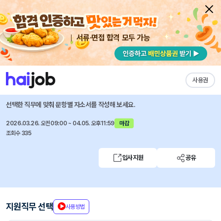
서류·면접 합격 모두 가능
채용공고 자소서
자유항목 자소서
내 작성목록
아주산업
즐겨찾기
사용권
2026 상반기 인재채용
선택한 직무에 맞춰 문항별 자소서를 작성해 보세요.
2026.03.26. 오전09:00 ~ 04.05. 오후11:59
마감
조회수 335
입사지원
공유
지원직무 선택
사용방법