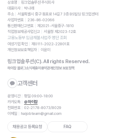
상호명
링크업솔루션 주식회사
대표이사
박나래
주소
서울특별시 중구 동호로 14길7 3층 BS빌딩 링크업센터
사업자번호
236-86-02066
통신판매신고번호
제2021-서울중구-1810
직업정보제공사업신고
서울청 제2023-12호
고용노동부 임금체불사업주 명단 조회
여성기업 확인
제0111-2022-22801호
개인정보보호책임자
이윤미
링크업솔루션(C). All rights Reserved.
하이잡 블로그
소식
제휴
이용약관
개인정보 보호정책
고객센터
운영시간
평일 09:00-18:00
카카오톡
@하이잡
전화번호
02-2178-8073/8029
이메일
haijobteam@gmail.com
채용공고 등록요청
FAQ