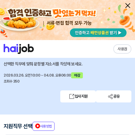
서류·면접 합격 모두 가능
채용공고 자소서
자유항목 자소서
내 작성목록
한국보건산업진흥원
즐겨찾기
사용권
2026년 신규직원(채용형인턴)채용공고
선택한 직무에 맞춰 문항별 자소서를 작성해 보세요.
2026.03.26. 오전10:00 ~ 04.08. 오후06:00
마감
조회수 350
입사지원
공유
지원직무 선택
사용방법