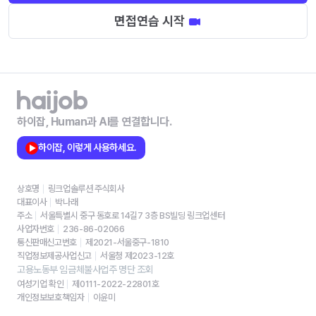
면접연습 시작
하이잡, Human과 AI를 연결합니다.
하이잡, 이렇게 사용하세요.
상호명
링크업솔루션 주식회사
대표이사
박나래
주소
서울특별시 중구 동호로 14길7 3층 BS빌딩 링크업센터
사업자번호
236-86-02066
통신판매신고번호
제2021-서울중구-1810
직업정보제공사업신고
서울청 제2023-12호
고용노동부 임금체불사업주 명단 조회
여성기업 확인
제0111-2022-22801호
개인정보보호책임자
이윤미