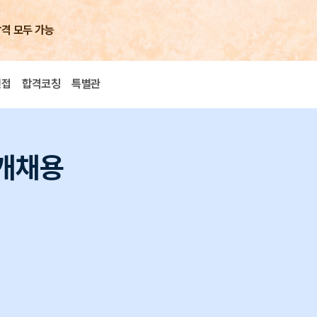
합격 모두 가능
면접
합격코칭
특별관
공개채용