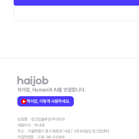
하이잡, Human과 AI를 연결합니다.
하이잡, 이렇게 사용하세요.
상호명
링크업솔루션 주식회사
대표이사
박나래
주소
서울특별시 중구 동호로 14길7 3층 BS빌딩 링크업센터
사업자번호
236-86-02066