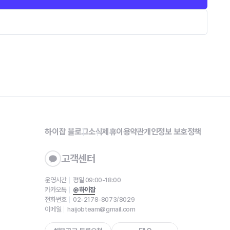
하이잡 블로그
소식
제휴
이용약관
개인정보 보호정책
고객센터
운영시간
평일 09:00-18:00
카카오톡
@하이잡
전화번호
02-2178-8073/8029
이메일
haijobteam@gmail.com