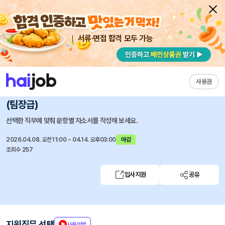
서류·면접 합격 모두 가능
채용공고 자소서
자유항목 자소서
내 작성목록
숙명여자대학교
즐겨찾기
사용권
직원 모집-일반행정, 입학사정관, IT 정보통신, 국제입학
(팀장급)
선택한 직무에 맞춰 문항별 자소서를 작성해 보세요.
2026.04.08. 오전11:00 ~ 04.14. 오후03:00
마감
조회수 257
입사지원
공유
지원직무 선택
사용방법