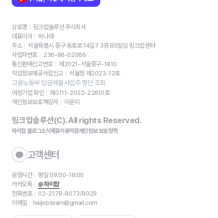
상호명
링크업솔루션 주식회사
대표이사
박나래
주소
서울특별시 중구 동호로 14길7 3층 BS빌딩 링크업센터
사업자번호
236-86-02066
통신판매신고번호
제2021-서울중구-1810
직업정보제공사업신고
서울청 제2023-12호
고용노동부 임금체불사업주 명단 조회
여성기업 확인
제0111-2022-22801호
개인정보보호책임자
이윤미
링크업솔루션(C). All rights Reserved.
하이잡 블로그
소식
제휴
이용약관
개인정보 보호정책
고객센터
운영시간
평일 09:00-18:00
카카오톡
@하이잡
전화번호
02-2178-8073/8029
이메일
haijobteam@gmail.com