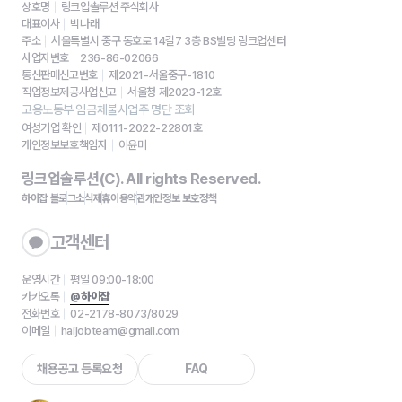
상호명
링크업솔루션 주식회사
대표이사
박나래
주소
서울특별시 중구 동호로 14길7 3층 BS빌딩 링크업센터
사업자번호
236-86-02066
통신판매신고번호
제2021-서울중구-1810
직업정보제공사업신고
서울청 제2023-12호
고용노동부 임금체불사업주 명단 조회
여성기업 확인
제0111-2022-22801호
개인정보보호책임자
이윤미
링크업솔루션(C). All rights Reserved.
하이잡 블로그
소식
제휴
이용약관
개인정보 보호정책
고객센터
운영시간
평일 09:00-18:00
카카오톡
@하이잡
전화번호
02-2178-8073/8029
이메일
haijobteam@gmail.com
채용공고 등록요청
FAQ