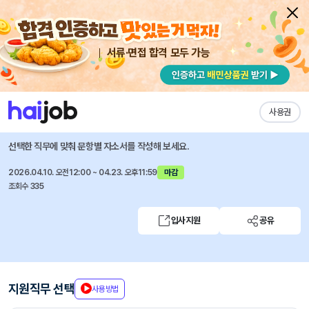
서류·면접 합격 모두 가능
채용공고 자소서
자유항목 자소서
내 작성목록
수협
즐겨찾기
사용권
26년도 상반기 전국 일괄공개채용 공고
선택한 직무에 맞춰 문항별 자소서를 작성해 보세요.
2026.04.10. 오전12:00 ~ 04.23. 오후11:59
마감
조회수 335
입사지원
공유
지원직무 선택
사용방법