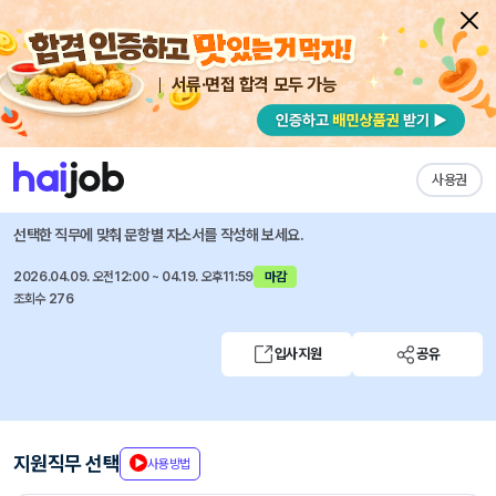
서류·면접 합격 모두 가능
채용공고 자소서
자유항목 자소서
내 작성목록
에코마케팅
즐겨찾기
사용권
패션 브랜드 마케팅 영상 크리에이터 신입/경력 채용
선택한 직무에 맞춰 문항별 자소서를 작성해 보세요.
2026.04.09. 오전12:00 ~ 04.19. 오후11:59
마감
조회수 276
입사지원
공유
지원직무 선택
사용방법