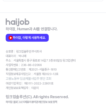
하이잡, Human과 AI를 연결합니다.
하이잡, 이렇게 사용하세요.
상호명
링크업솔루션 주식회사
대표이사
박나래
주소
서울특별시 중구 동호로 14길7 3층 BS빌딩 링크업센터
사업자번호
236-86-02066
통신판매신고번호
제2021-서울중구-1810
직업정보제공사업신고
서울청 제2023-12호
고용노동부 임금체불사업주 명단 조회
여성기업 확인
제0111-2022-22801호
개인정보보호책임자
이윤미
링크업솔루션(C). All rights Reserved.
하이잡 블로그
소식
제휴
이용약관
개인정보 보호정책