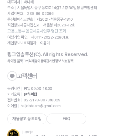
대표이사
박나래
주소
서울특별시 중구 동호로 14길7 3층 BS빌딩 링크업센터
사업자번호
236-86-02066
통신판매신고번호
제2021-서울중구-1810
직업정보제공사업신고
서울청 제2023-12호
고용노동부 임금체불사업주 명단 조회
여성기업 확인
제0111-2022-22801호
개인정보보호책임자
이윤미
링크업솔루션(C). All rights Reserved.
하이잡 블로그
소식
제휴
이용약관
개인정보 보호정책
고객센터
운영시간
평일 09:00-18:00
카카오톡
@하이잡
전화번호
02-2178-8073/8029
이메일
haijobteam@gmail.com
채용공고 등록요청
FAQ
머니투데이