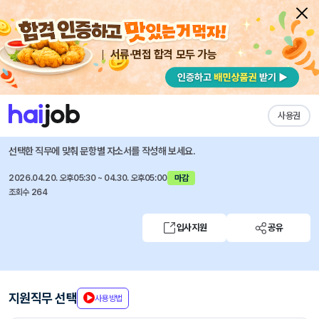
서류·면접 합격 모두 가능
채용공고 자소서
자유항목 자소서
내 작성목록
서울시메트로9호선
즐겨찾기
사용권
2026년 경력사원 채용공고
선택한 직무에 맞춰 문항별 자소서를 작성해 보세요.
2026.04.20. 오후05:30 ~ 04.30. 오후05:00
마감
조회수 264
입사지원
공유
지원직무 선택
사용방법