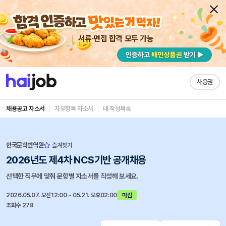
서류·면접 합격 모두 가능
사용권
채용공고 자소서
자유항목 자소서
내 작성목록
한국문학번역원
즐겨찾기
2026년도 제4차 NCS기반 공개채용
선택한 직무에 맞춰 문항별 자소서를 작성해 보세요.
2026.05.07. 오전12:00 ~ 05.21. 오후02:00
마감
조회수 278