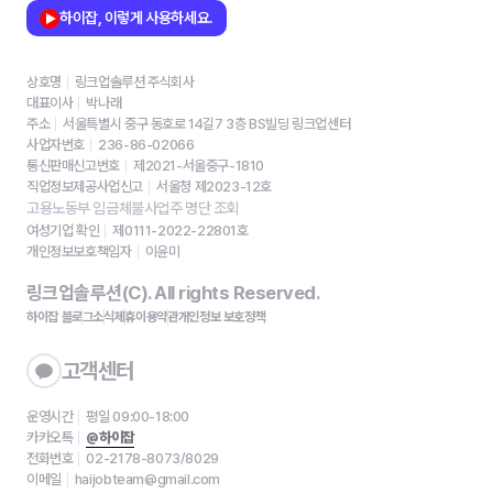
하이잡, 이렇게 사용하세요.
상호명
링크업솔루션 주식회사
대표이사
박나래
주소
서울특별시 중구 동호로 14길7 3층 BS빌딩 링크업센터
사업자번호
236-86-02066
통신판매신고번호
제2021-서울중구-1810
직업정보제공사업신고
서울청 제2023-12호
고용노동부 임금체불사업주 명단 조회
여성기업 확인
제0111-2022-22801호
개인정보보호책임자
이윤미
링크업솔루션(C). All rights Reserved.
하이잡 블로그
소식
제휴
이용약관
개인정보 보호정책
고객센터
운영시간
평일 09:00-18:00
카카오톡
@하이잡
전화번호
02-2178-8073/8029
이메일
haijobteam@gmail.com