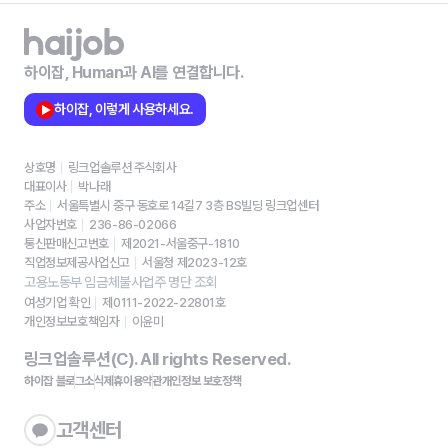
하이잡, Human과 AI를 연결합니다.
하이잡, 이렇게 사용하세요.
상호명
링크업솔루션 주식회사
대표이사
박나래
주소
서울특별시 중구 동호로 14길7 3층 BS빌딩 링크업센터
사업자번호
236-86-02066
통신판매신고번호
제2021-서울중구-1810
직업정보제공사업신고
서울청 제2023-12호
고용노동부 임금체불사업주 명단 조회
여성기업 확인
제0111-2022-22801호
개인정보보호책임자
이윤미
링크업솔루션(C). All rights Reserved.
하이잡 블로그
소식
제휴
이용약관
개인정보 보호정책
고객센터