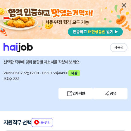
서류·면접 합격 모두 가능
채용공고 자소서
자유항목 자소서
내 작성목록
한국일보
즐겨찾기
사용권
견습기자 공개채용(~5/20)
선택한 직무에 맞춰 문항별 자소서를 작성해 보세요.
2026.05.07. 오전12:00 ~ 05.20. 오후04:00
마감
조회수 223
입사지원
공유
지원직무 선택
사용방법