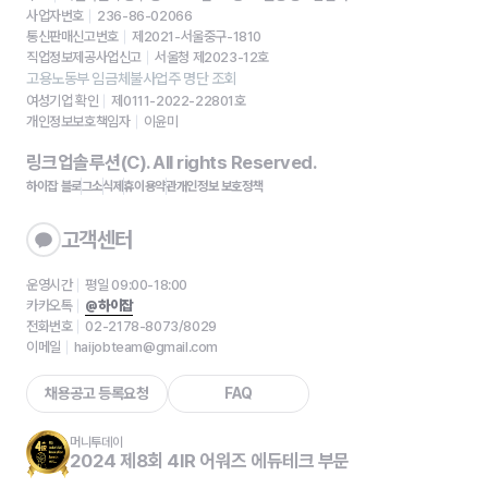
사업자번호
236-86-02066
통신판매신고번호
제2021-서울중구-1810
직업정보제공사업신고
서울청 제2023-12호
고용노동부 임금체불사업주 명단 조회
여성기업 확인
제0111-2022-22801호
개인정보보호책임자
이윤미
링크업솔루션(C). All rights Reserved.
하이잡 블로그
소식
제휴
이용약관
개인정보 보호정책
고객센터
운영시간
평일 09:00-18:00
카카오톡
@하이잡
전화번호
02-2178-8073/8029
이메일
haijobteam@gmail.com
채용공고 등록요청
FAQ
머니투데이
2024 제8회 4IR 어워즈 에듀테크 부문