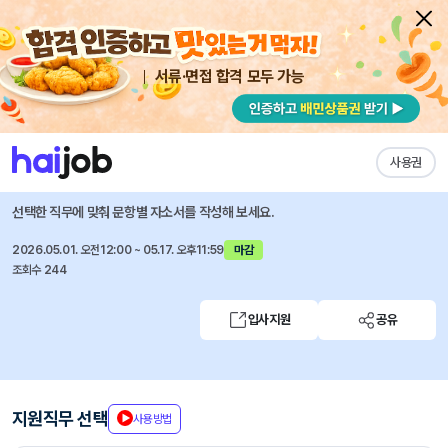
서류·면접 합격 모두 가능
채용공고 자소서
자유항목 자소서
내 작성목록
포항공과대학교
즐겨찾기
사용권
2026년 상반기 직원 채용
선택한 직무에 맞춰 문항별 자소서를 작성해 보세요.
2026.05.01. 오전12:00 ~ 05.17. 오후11:59
마감
조회수 244
입사지원
공유
지원직무 선택
사용방법