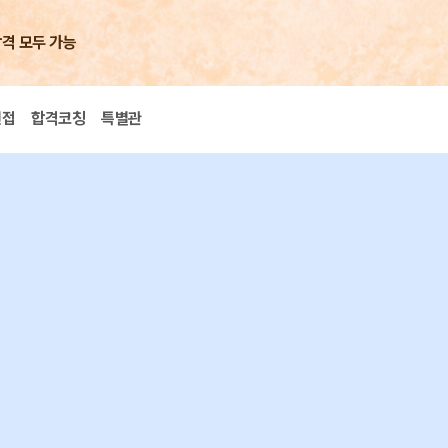
합격 모두 가능
면접
합격코칭
특별관