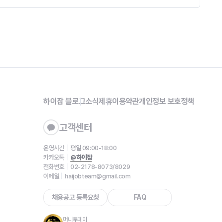
하이잡 블로그
소식
제휴
이용약관
개인정보 보호정책
고객센터
운영시간
평일 09:00-18:00
카카오톡
@하이잡
전화번호
02-2178-8073/8029
이메일
haijobteam@gmail.com
채용공고 등록요청
FAQ
머니투데이