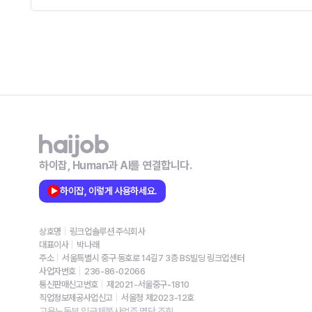
하이잡, Human과 AI를 연결합니다.
하이잡, 이렇게 사용하세요.
상호명
링크업솔루션 주식회사
대표이사
박나래
주소
서울특별시 중구 동호로 14길7 3층 BS빌딩 링크업센터
사업자번호
236-86-02066
통신판매신고번호
제2021-서울중구-1810
직업정보제공사업신고
서울청 제2023-12호
고용노동부 임금체불사업주 명단 조회