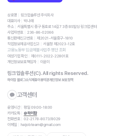
상호명
링크업솔루션 주식회사
대표이사
박나래
주소
서울특별시 중구 동호로 14길7 3층 BS빌딩 링크업센터
사업자번호
236-86-02066
통신판매신고번호
제2021-서울중구-1810
직업정보제공사업신고
서울청 제2023-12호
고용노동부 임금체불사업주 명단 조회
여성기업 확인
제0111-2022-22801호
개인정보보호책임자
이윤미
링크업솔루션(C). All rights Reserved.
하이잡 블로그
소식
제휴
이용약관
개인정보 보호정책
고객센터
운영시간
평일 09:00-18:00
카카오톡
@하이잡
전화번호
02-2178-8073/8029
이메일
haijobteam@gmail.com