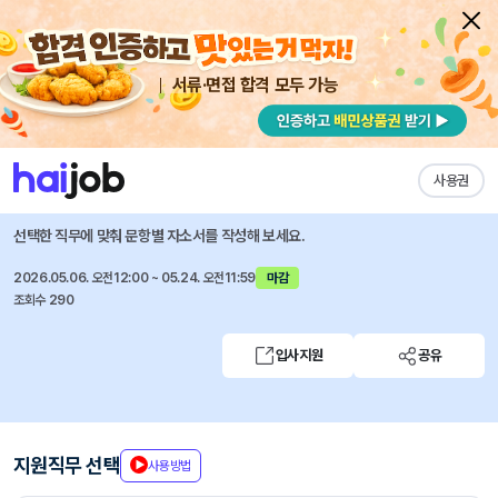
서류·면접 합격 모두 가능
채용공고 자소서
자유항목 자소서
내 작성목록
비바리퍼블리카(토스)
즐겨찾기
사용권
General Affairs Assistant
선택한 직무에 맞춰 문항별 자소서를 작성해 보세요.
2026.05.06. 오전12:00 ~ 05.24. 오전11:59
마감
조회수 290
입사지원
공유
지원직무 선택
사용방법