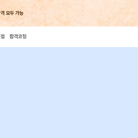
합격 모두 가능
면접
합격코칭