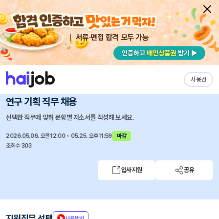
서류·면접 합격 모두 가능
채용공고 자소서
자유항목 자소서
내 작성목록
큐알티
즐겨찾기
사용권
[신입] [광교] 26년 2분기 기술연구소 반도체 평가 및
연구 기획 직무 채용
선택한 직무에 맞춰 문항별 자소서를 작성해 보세요.
2026.05.06. 오전12:00 ~ 05.25. 오후11:59
마감
조회수 303
입사지원
공유
지원직무 선택
사용방법