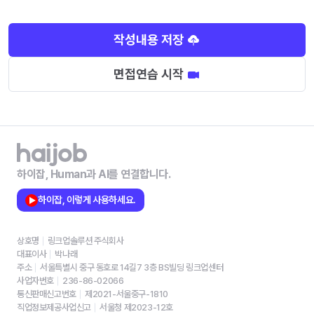
작성내용 저장
면접연습 시작
하이잡, Human과 AI를 연결합니다.
하이잡, 이렇게 사용하세요.
상호명
링크업솔루션 주식회사
대표이사
박나래
주소
서울특별시 중구 동호로 14길7 3층 BS빌딩 링크업센터
사업자번호
236-86-02066
통신판매신고번호
제2021-서울중구-1810
직업정보제공사업신고
서울청 제2023-12호