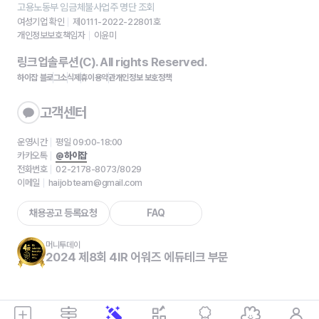
고용노동부 임금체불사업주 명단 조회
여성기업 확인
제0111-2022-22801호
개인정보보호책임자
이윤미
링크업솔루션(C). All rights Reserved.
하이잡 블로그
소식
제휴
이용약관
개인정보 보호정책
고객센터
운영시간
평일 09:00-18:00
카카오톡
@하이잡
전화번호
02-2178-8073/8029
이메일
haijobteam@gmail.com
채용공고 등록요청
FAQ
머니투데이
2024 제8회 4IR 어워즈 에듀테크 부문