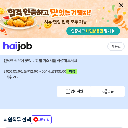
서류·면접 합격 모두 가능
채용공고 자소서
자유항목 자소서
내 작성목록
삼성카드고객서비스
즐겨찾기
사용권
2026년 삼성카드고객서비스 3급 신입사원 채용
선택한 직무에 맞춰 문항별 자소서를 작성해 보세요.
2026.05.06. 오전12:00 ~ 05.14. 오후06:00
마감
조회수 212
입사지원
공유
지원직무 선택
사용방법