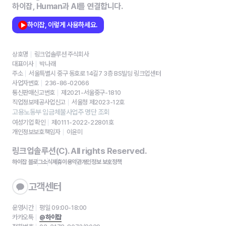
하이잡, Human과 AI를 연결합니다.
하이잡, 이렇게 사용하세요.
상호명
링크업솔루션 주식회사
대표이사
박나래
주소
서울특별시 중구 동호로 14길7 3층 BS빌딩 링크업센터
사업자번호
236-86-02066
통신판매신고번호
제2021-서울중구-1810
직업정보제공사업신고
서울청 제2023-12호
고용노동부 임금체불사업주 명단 조회
여성기업 확인
제0111-2022-22801호
개인정보보호책임자
이윤미
링크업솔루션(C). All rights Reserved.
하이잡 블로그
소식
제휴
이용약관
개인정보 보호정책
고객센터
운영시간
평일 09:00-18:00
카카오톡
@하이잡