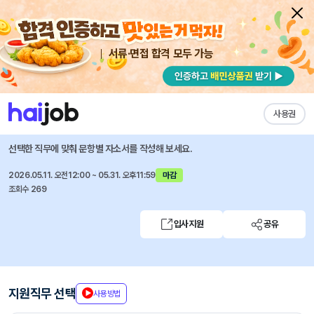
서류·면접 합격 모두 가능
채용공고 자소서
자유항목 자소서
내 작성목록
타라티피에스
즐겨찾기
사용권
2026년 신입사원 공개 채용
선택한 직무에 맞춰 문항별 자소서를 작성해 보세요.
2026.05.11. 오전12:00 ~ 05.31. 오후11:59
마감
조회수 269
입사지원
공유
지원직무 선택
사용방법