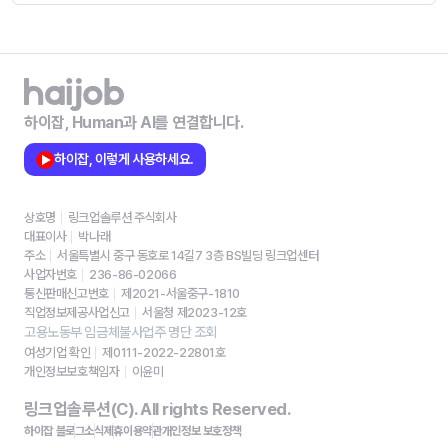
하이잡, Human과 AI를 연결합니다.
하이잡, 이렇게 사용하세요.
상호명
링크업솔루션 주식회사
대표이사
박나래
주소
서울특별시 중구 동호로 14길7 3층 BS빌딩 링크업센터
사업자번호
236-86-02066
통신판매신고번호
제2021-서울중구-1810
직업정보제공사업신고
서울청 제2023-12호
고용노동부 임금체불사업주 명단 조회
여성기업 확인
제0111-2022-22801호
개인정보보호책임자
이윤미
링크업솔루션(C). All rights Reserved.
하이잡 블로그
소식
제휴
이용약관
개인정보 보호정책