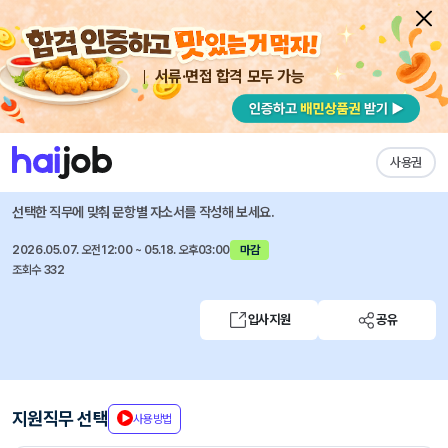
서류·면접 합격 모두 가능
채용공고 자소서
자유항목 자소서
내 작성목록
NHR
즐겨찾기
사용권
2026년 2분기 신입·경력·인턴 채용
선택한 직무에 맞춰 문항별 자소서를 작성해 보세요.
2026.05.07. 오전12:00 ~ 05.18. 오후03:00
마감
조회수 332
입사지원
공유
지원직무 선택
사용방법