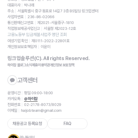
대표이사
박나래
주소
서울특별시 중구 동호로 14길7 3층 BS빌딩 링크업센터
사업자번호
236-86-02066
통신판매신고번호
제2021-서울중구-1810
직업정보제공사업신고
서울청 제2023-12호
고용노동부 임금체불사업주 명단 조회
여성기업 확인
제0111-2022-22801호
개인정보보호책임자
이윤미
링크업솔루션(C). All rights Reserved.
하이잡 블로그
소식
제휴
이용약관
개인정보 보호정책
고객센터
운영시간
평일 09:00-18:00
카카오톡
@하이잡
전화번호
02-2178-8073/8029
이메일
haijobteam@gmail.com
채용공고 등록요청
FAQ
머니투데이