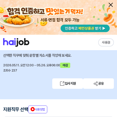
서류·면접 합격 모두 가능
채용공고 자소서
자유항목 자소서
내 작성목록
에너지경제연구원
즐겨찾기
사용권
2026년도 상반기 정규직(행정원) 제한경쟁 채용공고
선택한 직무에 맞춰 문항별 자소서를 작성해 보세요.
2026.05.11. 오전12:00 ~ 05.26. 오후06:00
마감
조회수 237
입사지원
공유
지원직무 선택
사용방법