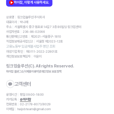
하이잡, 이렇게 사용하세요.
상호명
링크업솔루션 주식회사
대표이사
박나래
주소
서울특별시 중구 동호로 14길7 3층 BS빌딩 링크업센터
사업자번호
236-86-02066
통신판매신고번호
제2021-서울중구-1810
직업정보제공사업신고
서울청 제2023-12호
고용노동부 임금체불사업주 명단 조회
여성기업 확인
제0111-2022-22801호
개인정보보호책임자
이윤미
링크업솔루션(C). All rights Reserved.
하이잡 블로그
소식
제휴
이용약관
개인정보 보호정책
고객센터
운영시간
평일 09:00-18:00
카카오톡
@하이잡
전화번호
02-2178-8073/8029
이메일
haijobteam@gmail.com