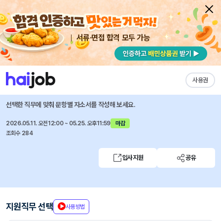
서류·면접 합격 모두 가능
채용공고 자소서
자유항목 자소서
내 작성목록
(주)대상
즐겨찾기
사용권
2026년 신입/경력사원 채용
선택한 직무에 맞춰 문항별 자소서를 작성해 보세요.
2026.05.11. 오전12:00 ~ 05.25. 오후11:59
마감
조회수 284
입사지원
공유
지원직무 선택
사용방법