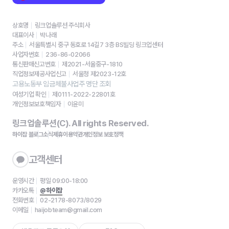
상호명
링크업솔루션 주식회사
대표이사
박나래
주소
서울특별시 중구 동호로 14길7 3층 BS빌딩 링크업센터
사업자번호
236-86-02066
통신판매신고번호
제2021-서울중구-1810
직업정보제공사업신고
서울청 제2023-12호
고용노동부 임금체불사업주 명단 조회
여성기업 확인
제0111-2022-22801호
개인정보보호책임자
이윤미
링크업솔루션(C). All rights Reserved.
하이잡 블로그
소식
제휴
이용약관
개인정보 보호정책
고객센터
운영시간
평일 09:00-18:00
카카오톡
@하이잡
전화번호
02-2178-8073/8029
이메일
haijobteam@gmail.com