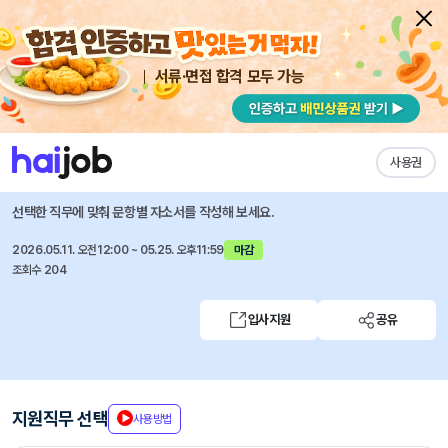
서류·면접 합격 모두 가능
채용공고 자소서
자유항목 자소서
내 작성목록
이노션
즐겨찾기
사용권
데이터 분석 및 컨설팅 (Junior) (육아휴직 대체)
선택한 직무에 맞춰 문항별 자소서를 작성해 보세요.
2026.05.11. 오전12:00 ~ 05.25. 오후11:59
마감
조회수 204
입사지원
공유
지원직무 선택
사용방법