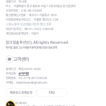
대표이사
박나래
주소
서울특별시 중구 동호로 14길7 3층 BS빌딩 링크업센터
사업자번호
236-86-02066
통신판매신고번호
제2021-서울중구-1810
직업정보제공사업신고
서울청 제2023-12호
고용노동부 임금체불사업주 명단 조회
여성기업 확인
제0111-2022-22801호
개인정보보호책임자
이윤미
링크업솔루션(C). All rights Reserved.
하이잡 블로그
소식
제휴
이용약관
개인정보 보호정책
고객센터
운영시간
평일 09:00-18:00
카카오톡
@하이잡
전화번호
02-2178-8073/8029
이메일
haijobteam@gmail.com
채용공고 등록요청
FAQ
머니투데이