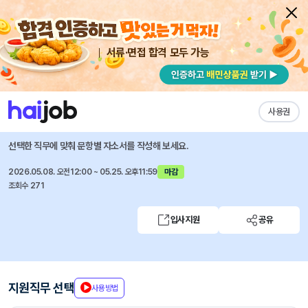
서류·면접 합격 모두 가능
채용공고 자소서
자유항목 자소서
내 작성목록
현대엔지비
즐겨찾기
사용권
2026년 6월 체험형 인턴 채용 (교육 운영 분야)
선택한 직무에 맞춰 문항별 자소서를 작성해 보세요.
2026.05.08. 오전12:00 ~ 05.25. 오후11:59
마감
조회수 271
입사지원
공유
지원직무 선택
사용방법