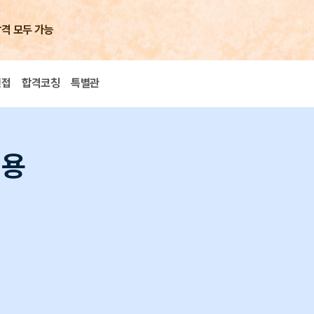
합격 모두 가능
면접
합격코칭
특별관
채용